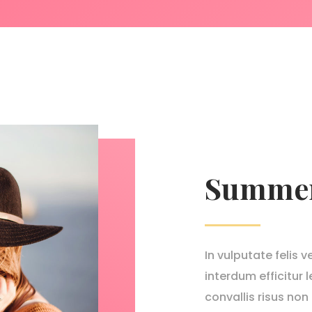
Summer
In vulputate felis v
interdum efficitur 
convallis risus no