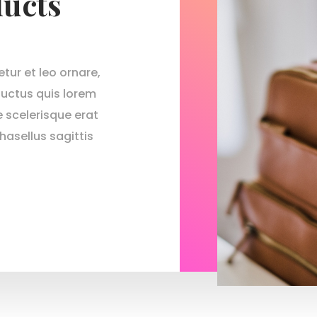
ducts
ur et leo ornare,
uctus quis lorem
 scelerisque erat
hasellus sagittis