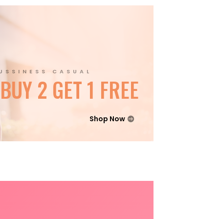
USSINESS CASUAL
BUY 2 GET 1 FREE
Shop Now