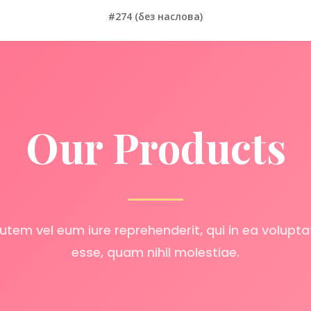
#274 (без наслова)
Our Products
utem vel eum iure reprehenderit, qui in ea voluptat
esse, quam nihil molestiae.